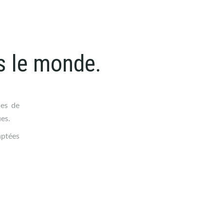
s le monde.
nes de
ues.
aptées